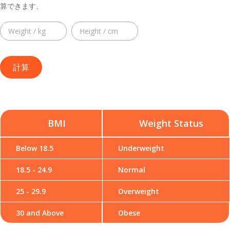
算できます。
BMI
Weight Status
Below 18.5
Underweight
18.5 - 24.9
Normal
25 - 29.9
Overweight
30 and Above
Obese