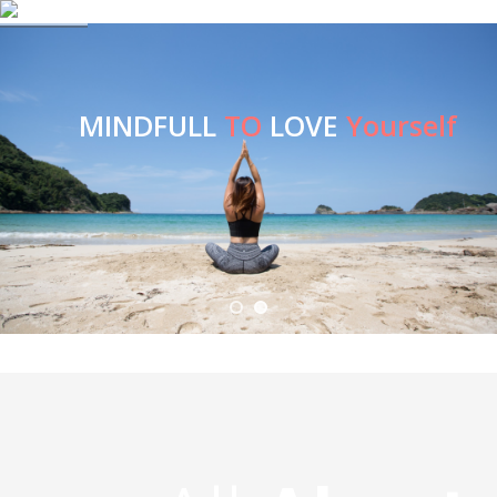
Skip
to
content
MINDFULL
TO
LOVE
Yourself
YOGA=つなぐ
自分自身のココロとカラダをつなぎ合わせ、見つめ、すべて愛する。
ライフスタイルの中にヨガを取り入れ、笑顔で「今」を楽しみましょう。
毎月regular CLASS開催！Relaxは勿論、Fitness YOGAやMENS YOGA
プライベートレッスンも随時受付中！
JOIN WITH US